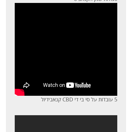
5 עובדות על סי בי די CBD קנאבידיול