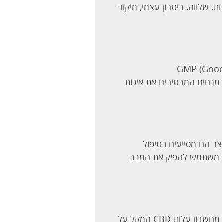
, שלווה, ביטחון עצמי, מיקוד
 בתקנים המחמירים ביותר! חברת MOYA מתחייבת לספק מוצרים בעלי תו התקן האירופי(GMP (Good
י קווים מנחים המבטיחים את איכות
 של MOYA מספקים שפע של מידע נגיש ועדכני על מנגנוני הפעולה של CBD וכיצד הם מסייעים בטיפול
 לכל משתמש להפיק את המרב
חברת MOYA מספקת ללקוחותיה מוצרים איכותיים ביותר במחירים אטרקטיביים. לרשותכם באתר מחשבון עלות CBD המקל על