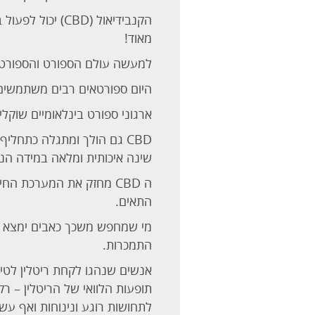
הקנבידיאול (BD
מאוד!
למעשה עולם הספורט והספורטאי
היום ספורטאים רבים משתמשים ב- CBD בזמן החלמה מפציעות בין השאר גם פגיעות ר
ארגוני ספורט בינלאומיים שוקלים להוציא בשנת 2019 את ה CBD מרשימת הסמ
CBD גם הולך ומתגלה כתחלי
שינה איכותית ומלאה במידה הנכ
ה CBD מחזק את המערכת הח
התאים.
התמכרות.
לתחושות רוגע ונינוחות ואף עשוי