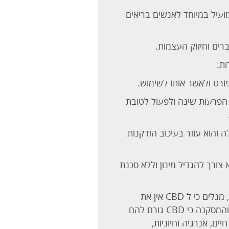
הוא מועיל במיוחד לאנשים בריאים
רים וחיזוק העצמות.
ע הפרעות שינה ולפעול לטובת
לה והוא עוזר בעיכוב הזדקנות
, יציב, ללא צורך להגדיל מינון וללא סכנת
אנשים שנהגו לקחת ריטלין לטיפול בהפרעות קשב וריכוז ועברו להשתמש ב CBD כתחליף ריטלין, מגלים כי ל CBD אין את
תופעות הלוואי של הריטלין – רק היתרונות. בקרב לקוחות רבים שלנו עולה פעמים רבות התובנה והמסקנה כי CBD גורם להם
ים, אנרגיה וחיוניות,