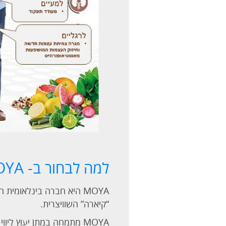
למה לבחור ב- MOYA?
“קיארה” השוויצרית.
MOYA מתמחה במתן יעוץ ליווי והכוונה, לפני ותוך כדי השימוש במוצריה, ומתחייבת לספק מוצרים באיכות הגבוהה ביותר