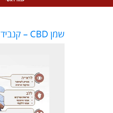
עמוד ראשי
שמן CBD – קנבידיאול של חברת KIARA