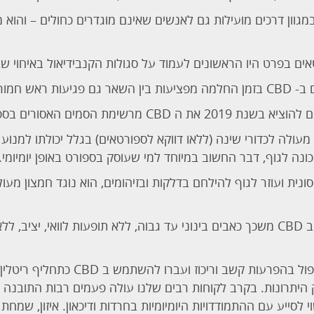
C) יכול לפעול במגוון דרכים מועילות גם לאנשים שאינם מוגדרים כחולים – ו
ם בפרט היו הראשונים לעמוד על סגולות הקנבידיאול באיחוי שב
אש חמורות.
ים האסורים בספורט ולאשר אותו לשימוש.
ף מעולה לכדורי שינה (ללאו דווקא לספורטאים) בגלל יכולתו למנו
ונה לגוף, דבר החשוב במיוחד למי שעוסק בספורט באופן יומיומי.
יסונית ועוזר לגוף להילחם בדלקות ובזיהומים, הוא נוגד חמצון מעו
מי שמחפש משכך כאבים ימצא ב CBD משכך כאבים בינוני עד גבוה, ללא תופעות לוואי
 לסייע עם ההתמודדויות היומיומיות בחרדות ודיכאון. איזון, שמחת חי