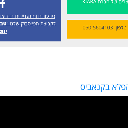
ם של חברת KIARA
טבעונים ומתעניינים בבריאו
לקבוצת הפייסבוק שלנו
“
טבע
050-560410
יות