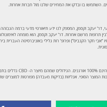
ים. השתמשו בו ובדקו את המחירים שלנו מול חברות אחרות.
יועץ מדעי, דר’ יעקב וקסמן, המספק לנו ידע תיאורטי מדעי ברמה הגבו
ובות בין-תרופתיות בין CBD לבין תרופות מרשם אחרות. דר’ יעקב וקסמן, הוא מומחה 
יו “אבי חקר הקנביס”) ופרופ’ רות גלילי באוניברסיטה העברית ב
ונית.
כל המוצרים של חברת MOYA הינם 
יכות המוצר הסופי. אנליזות (בדיקות מעבדה) מפורטות למוצרים שלנ