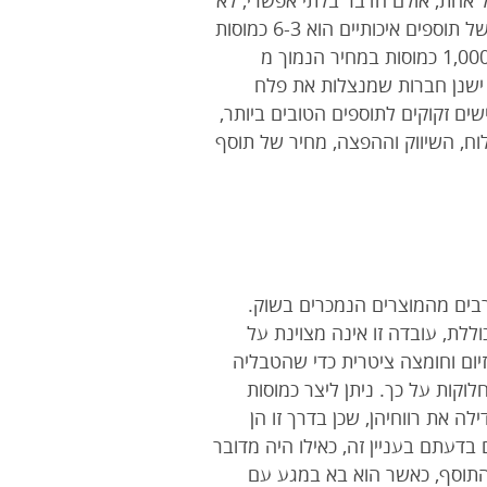
 אחת, אולם הדבר בלתי אפשרי, לא
ניתן לספק לגוף את כל הדרוש לו במנה אחת. במילים אחרות,”עובדים עליכם בעיניים”. המינון המומלץ של תוספים איכותיים הוא 6-3 כמוסות
ביום, שיספקו לגופכם את ההגנה המיטבית שהוא זקוק לה. אל תופתעו מהמחיר. אם אתם יכולים לקבל 1,000 כמוסות במחיר הנמוך מ
, ישנן חברות שמנצלות את פלח
שים זקוקים לתוספים הטובים ביותר,
שלוח, השיווק וההפצה, מחיר של תוסף
ברבים מהמוצרים הנמכרים בשוק.
ם, אך אם כמותו היחסית במוצר אינה מגיעה ל 1% מהתכולה הכוללת, עובדה זו אינה מצוינת על
זיום וחומצה ציטרית כדי שהטבליה
קות על כך. ניתן ליצר כמוסות
ה את רווחיהן, שכן בדרך זו הן
בדעתם בעניין זה, כאילו היה מדובר
התוסף, כאשר הוא בא במגע עם