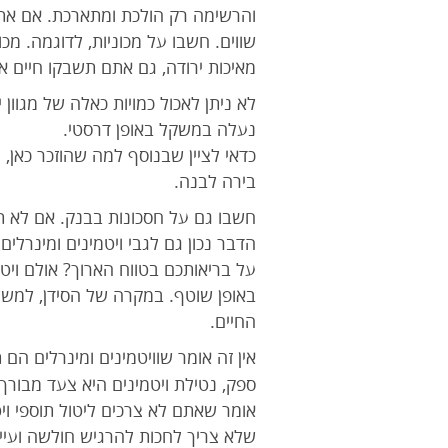
והרשימה רק הולכת ומתארכת. אם אתם 
שווים. חשבו על מכוניות, לדוגמה. מכ
מאיכות ירודה, גם אתם תשבקו חיים א
לא ניתן לאכול כמויות כאלה של מגוון י
נעלה במשקל באופן דרסטי.
כדאי לציין שבנוסף למה שהוזכר כאן, 
בירה לבנה.
חשבו גם על חסכונות בבנק. אם לא תפ
הדבר נכון גם לגבי ויטמינים ומינרל
על בריאותכם בטווח הארוך? אולם ויטמ
באופן שוטף. במקרה של הסידן, למשל
החיים.
אין זה אומר שוויטמינים ומינרלים ה
ספק, נטילת ויטמינים היא צעד מבורך
אומר שאתם לא צרכים ליטול תוספי ויט
שלא צריך לחכות להרגיש חולשה ועייפ