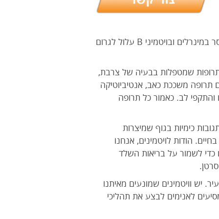
אתם אוהבים לאכול ממתקים, טלו תוסף שמכיל יסודות קורט מינרלים. התהליך פועל גם בכיוון ההפוך-חסר במינרלים ובויטמיני B עלול לגרום
 תרופות שמטפלות בבעיה של צרבת,
ם תרופה משככת כאב, אנטיביוטיקה
 יום למניעת סתימת עורקים והתקפי לב. כאמור כל תרופה
ובות כימיות בגוף שמיצרות
יים. הודות לויטמינים, אנחנו
ם כדי לשמור על בריאות השלד
סרטן.
ר. יש וויטמינים שמונעים מאיתנו
מסיעים לאנימים לבצע את תהליכי