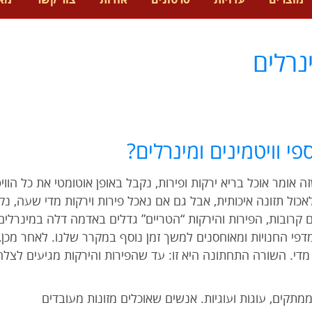
מוצרים
עדויות
סרטונים
אודות
צור קשר
מא
נרלים
י וויטמינים ומינרלים?
ה אומר אוכל בריא ירקות ופירות, נקבל באופן אוטומטי את כל הווי
לאכול תזונה איכותית, אבל גם אם נאכל פירות וירקות מדי שעה, 
יתים קרובות, הפירות והירקות “הטריים” גדלים באדמה דלה במינרל
פי החנויות ומאוחסנים למשך זמן נוסף במקרר שלנו. לאחר מכן
די. השורה התחתונה היא זו: עד שהפירות והירקות מגיעים לצלחת
מתקים, עוגות ועוגיות. אנשים שאוכלים מזונות מעובדים