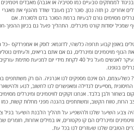
בניגוד לממתקים טבעיים כמו סטיביה או אגבה) מאבדים ויטמינים
ם ומינרלים אחרים. כן תזה נכון. סוכר לבן מעובד שודד מהגוף את מאגרי
נרלים מסוימים גורם לבעיות ברמת הסוכר בדם ולסוכרת. אם
טלים באופן קבוע תרופה כלשהי, לדוגמא: לוסק או אמפרדקס –כל
 הגוף מויטמינים ומינרלים, גם אם אתם בריאים, ולעיתים נוטלי
או אפילו אספירין שרופאים ממליצים בעיקר לאנשים מעל גיל 40 לקחת מידי
לים בגופנו.
ם? כשלעצמם, הם אינם מספקים לנו אנרגיה. הם רק משתתפים בתג
יסונית ,מסייעים לגדילה ומאפשרים לנו לחשוב, לנוע ולהישאר בח
ם בשחור ולבן בלבד. אנחנו זקוקים לוויטמינים ומינרלים מסוימי
צב הרוח, טווח הקשב, ומשתתפים בהגנה מפני מחלות קשות, כמו 
 יהיה צבע השיער שלנו ולהשפיע על תהליך הלבנת השיער בגיל צעי
ויטמינים ומינרלים הם קו פקטורים, או במילים אחרות, חומרים ש
ים הטובים שלנו שעוזרים לנו בכל עת.