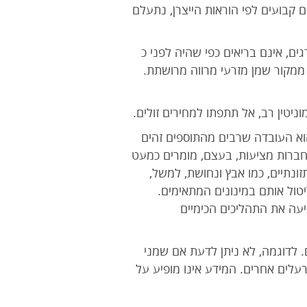
ם קבועים לפי הוראות הייצרן, נתעלם
תפקוד תקין, כגון אומגה 3,6,9 , כיום ידוע שצריכת דגים, אינם בריאים כפי שהיה לפני כ
צרוך מקור אומגה 3 צמחי שהטוב ביותר, הינו ממקור שמן מזרעי מרווה מרושתת.
ניטין רב, אל תתפתו למחירים זולים.
הוא העובדה שרבים מהתוספים זהים
יטמיני B ,מעט ויטמין E,C,D,A וכמה מינרלים. כל החברות מציעות, בעצם, מומרים כמעט
זונתיים, כמו אבץ ונחושת, למשל,
יטול אותם במינונים המתאימים.
יעה את התהליכים הכימיים
. לדוגמה, לא ניתן לדעת אם שמני
ת כבדות, פסולת רדיואקטיבית ורעלים אחרים. המידע אינו מופיע על