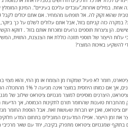
מרים לכלול את כל הרכיבים הדרושים בטבליה אחת או כמוסת ג’ל
היות? במקרה כזה קניתם בזול, אבל אתם עלולים לשלם על כך ביוקר
ים. הן ציצרות תוספים גרועים ומוכרות אותם בזול . דווקא הקשי
ו כי עלות הייצור של תוספי תזונה כוללת את הצנצנת, התווית, המ
כדי להשקיע באיכות המוצר?
 ציטארט, חומר לא פעיל שמקורו מן הצומח או מן החי, והוא מצוי 
יצרני התוספים עושים בו שימוש זה שני
ציטראט, היצרנים מוסיפים למוצר מגנזיום ציטראט שילוב של מגנ
 מהחברות טוענות שהחומר תורם לתקינות הכמוסה, אך הדיעות חלו
זיום ציטראט, ואכן יש חברות שעושות זאת. אבל הוספת החומר מגדיל
ר את זמן הייצור. אפילו המדענים המובילים בתחום המדע חלוקים 
ם בתוקף שמגנזיום ציטראט מתפרק בקיבה, יחד עם שאר מרכיבי 