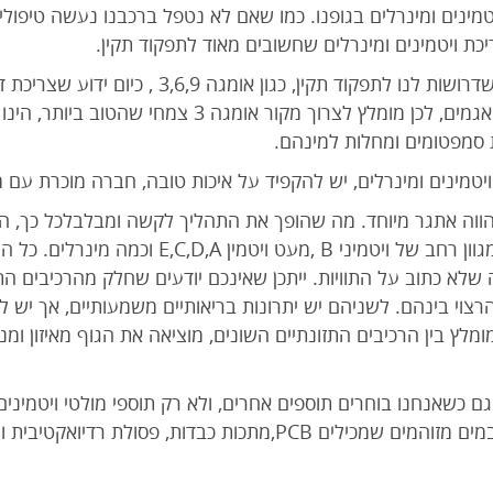
טמינים ומינרלים בגופנו. כמו שאם לא נטפל ברכבנו נעשה טיפולי
יכת ויטמינים ומינרלים שחשובים מאוד לתפקוד תקין.
כמו כן, יש חומצות שומן חיוניות מאוד שדרושות לנו ל
30 שנה ויותר. מפני הזיהומים בימים ואגמים, לכן מומלץ ל
ויטמינים ומינרלים, יש להקפיד על איכות טובה, חברה מוכרת עם מו
 מהווה אתגר מיוחד. מה שהופך את התהליך לקשה ומבלבלכל כך, 
במבנה הבסיסי שלהם. כולם מכילים מגוון רחב של ו
 שלא כתוב על התוויות. ייתכן שאינכם יודעים שחלק מהרכיבים הת
רצוי בינהם. לשניהם יש יתרונות בריאותיים משמעותיים, אך יש ל
לץ בין הרכיבים התזונתיים השונים, מוציאה את הגוף מאיזון ומנ
ם כשאנחנו בוחרים תוספים אחרים, ולא רק תוספי מולטי ויטמינים
דגים מסוימים הופקו מדגים שמקורם במים מזוהמים שמכילים PCB,מתכו