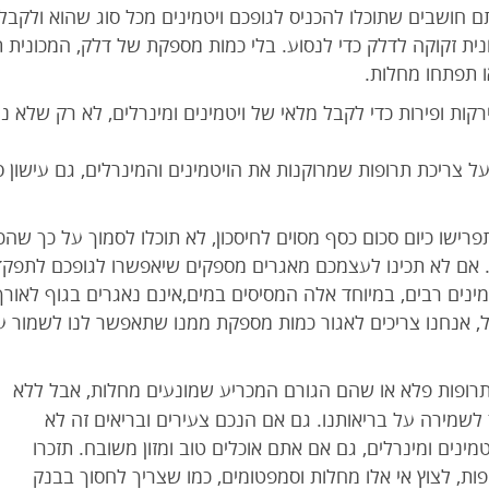
חושבים שתוכלו להכניס לגופכם ויטמינים מכל סוג שהוא ולקבל ת
ונית זקוקה לדלק כדי לנסוע. בלי כמות מספקת של דלק, המכונית ת
ו תפתחו מחלות.
רקות ופירות כדי לקבל מלאי של ויטמינים ומינרלים, לא רק שלא נוכ
על צריכת תרופות שמרוקנות את הויטמינים והמינרלים, גם עישון 
רישו כיום סכום כסף מסוים לחיסכון, לא תוכלו לסמוך על כך ש
ים. אם לא תכינו לעצמכם מאגרים מספקים שיאפשרו לגופכם לתפקד
ינים רבים, במיוחד אלה המסיסים במים,אינם נאגרים בגוף לאורך 
, אנחנו צריכים לאגור כמות מספקת ממנו שתאפשר לנו לשמור על
ם תרופות פלא או שהם הגורם המכריע שמונעים מחלות, אבל ללא
 לשמירה על בריאותנו. גם אם הנכם צעירים ובריאים זה לא
מינים ומינרלים, גם אם אתם אוכלים טוב ומזון משובח. תזכרו
ות, לצוץ אי אלו מחלות וסמפטומים, כמו שצריך לחסוך בבנק