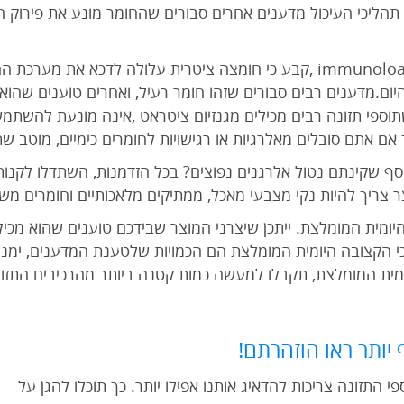
הליכי העיכול מדענים אחרים סבורים שהחומר מונע את פירוק הר
מחקר שפורסם ב 1990בכתב העת immunoloay ,קבע כי חומצה ציטרית עלולה לדכ
ם.מדענים רבים סבורים שזהו חומר רעיל, ואחרים טוענים שהוא ב
תוספי תזונה רבים מכילים מגנזיום ציטראט ,אינה מונעת להשת
ם אתם סובלים מאלרגיות או רגישויות לחומרים כימיים, מוטב שת
ף שקינתם נטול אלרגנים נפוצים? בכל הזדמנות, השתדלו לקנות 
צר צריך להיות נקי מצבעי מאכל, ממתיקים מלאכותיים וחומרים מש
כי הקצובה היומית המומלצת הם הכמויות שלטענת המדענים, ימנ
יותר ראו הוזהרתם!
התזונה צריכות להדאיג אותנו אפילו יותר. כך תוכלו להגן על